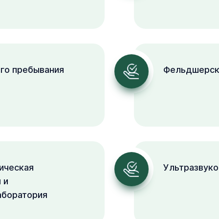
го пребывания
Фельдшерск
ическая
Ультразвуко
Закрыть
 и
меню
Написать
Позвоните
аборатория
нам
мне