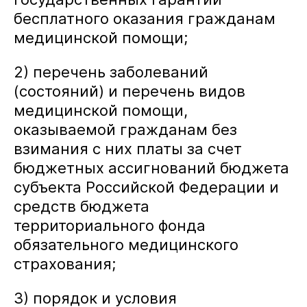
бесплатного оказания гражданам
медицинской помощи;
Введите
Согласен на
2) перечень заболеваний
символы
обработку
с
персональных
(состояний) и перечень видов
картинки:
данных
медицинской помощи,
оказываемой гражданам без
Отправить
взимания с них платы за счет
бюджетных ассигнований бюджета
субъекта Российской Федерации и
средств бюджета
Согласен на
территориального фонда
обработку
персональных
обязательного медицинского
данных
страхования;
Ознакомиться
с
3) порядок и условия
текстом