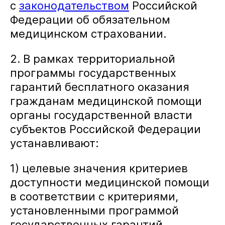
с
законодательством
Российской
Федерации об обязательном
Закрыть
медицинском страховании.
меню
Написать
Позвоните
нам
мне
2. В рамках территориальной
программы государственных
Имя:
Имя:
гарантий бесплатного оказания
гражданам медицинской помощи
органы государственной власти
субъектов Российской Федерации
Email:
Телефон:
устанавливают:
1) целевые значения критериев
Сообщение:
Сообщение:
доступности медицинской помощи
в соответствии с критериями,
установленными программой
государственных гарантий