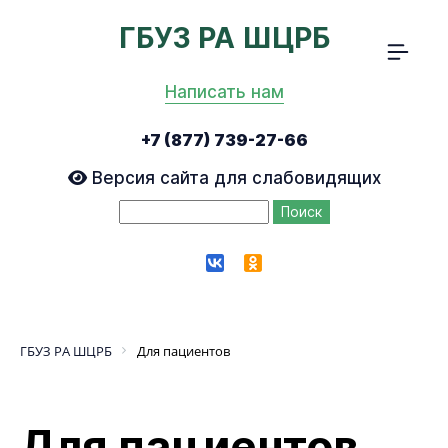
ГБУЗ РА ШЦРБ
крыть
Мен
лное
сайт
Написать нам
ню
+7 (877) 739-27-66
Версия сайта для слабовидящих
vk
ok
ГБУЗ РА ШЦРБ
Для пациентов
Для пациентов